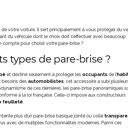
t de votre voiture. Il sert principalement à vous protéger du v
nt du véhicule dont le choix doit s’effectuer avec beaucoup
 en compte pour choisir votre pare-brise ?
ts types de pare-brise ?
mpé
et destiné seulement à protéger les
occupants
de l’
habi
x besoins des
automobilistes
, cet accessoire a subi plusieur
aérodynamisme de ces dernières, les pare-brise panoramiques s
e conforme à la loi française. Celle-ci impose aux constructeurs
 feuilleté
.
tente plus d’un pare-brise basique jointé ou collé
transpare
rus avec de multiples fonctionnalités modernes. Parmi ces