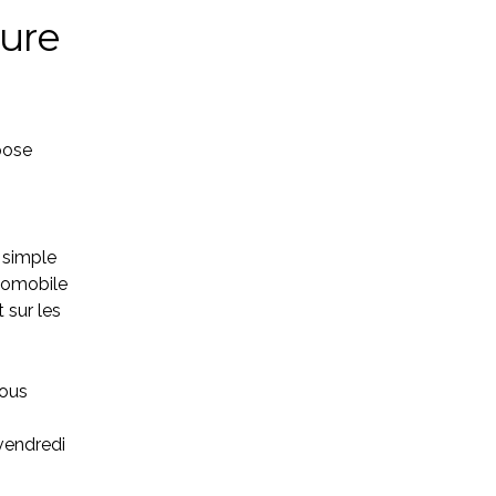
ture
spose
 simple
utomobile
 sur les
vous
 vendredi