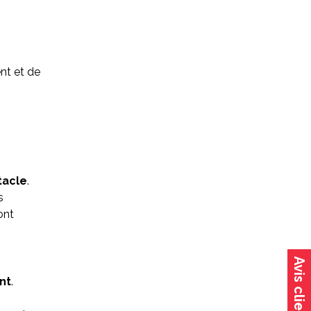
ent et de
tacle
.
s
ont
Avis clients
nt
.