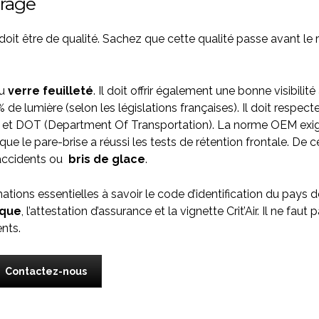
trage
e doit être de qualité. Sachez que cette qualité passe avant le
du
verre feuilleté
. Il doit offrir également une bonne visibilité
% de lumière (selon les législations françaises). Il doit respect
) et DOT (Department Of Transportation). La norme OEM exi
ue le pare-brise a réussi les tests de rétention frontale. De c
s accidents ou
bris de glace
.
mations essentielles à savoir le code d’identification du pays d
ique
, l’attestation d’assurance et la vignette Crit’Air. Il ne faut 
ents.
Contactez-nous