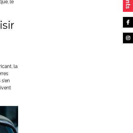
que, le
sir
icant, la
rres
 s’en
oivent