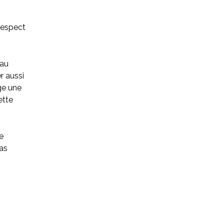
 respect
 au
er aussi
ge une
ette
e
pas