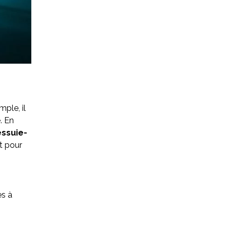
ple, il
. En
essuie-
Et pour
es à