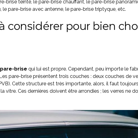
are-brise teinté, le pare-brise chauffant, le pare-brise panorami
le pare-brise avec antenne, le pare-brise triptyque, etc.
 à considérer pour bien choi
pare-brise
qui lui est propre. Cependant, peu importe le fabr
Les pare-brise présentent trois couches : deux couches de ve
). Cette structure est très importante, alors, il faut toujours
e la vitre. Ces dernières doivent être arrondies ; les verres ne d